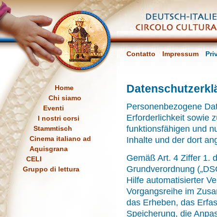
Contatto
Impressum
Pri
Datenschutzerkl
Home
Chi siamo
Personenbezogene Date
Eventi
Erforderlichkeit sowie 
I nostri corsi
funktionsfähigen und nut
Stammtisch
Cinema italiano ad
Inhalte und der dort an
Aquisgrana
Gemäß Art. 4 Ziffer 1.
CELI
Grundverordnung („DSGV
Gruppo di lettura
Hilfe automatisierter V
Vorgangsreihe im Zus
das Erheben, das Erfas
Speicherung, die Anpa